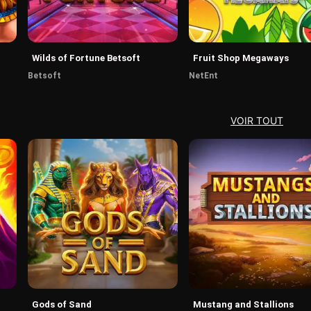
Wilds of Fortune Betsoft
Fruit Shop Megaways
Betsoft
NetEnt
VOIR TOUT
Gods of Sand
Mustang and Stallions