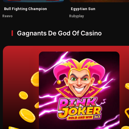
Bull Fighting Champion
Egyptian Sun
Reevo
Rubyplay
Gagnants De God Of Casino