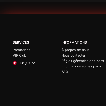
SERVICES
INFORMATIONS
Promotions
À propos de nous
VIP Club
Nous contacter
Règles générales des paris
Français
Informations sur les paris
FAQ