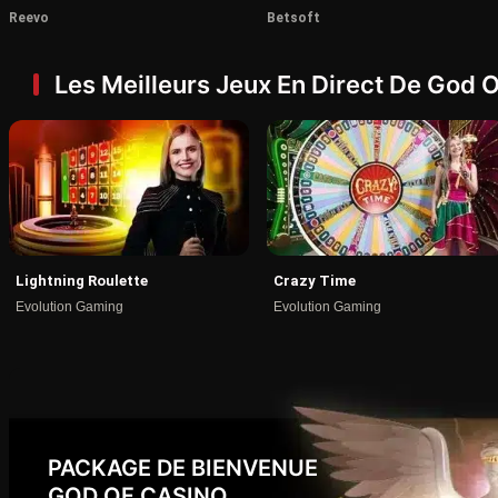
Reevo
Betsoft
Les Meilleurs Jeux En Direct De God 
Lightning Roulette
Crazy Time
Evolution Gaming
Evolution Gaming
PACKAGE DE BIENVENUE
GOD OF CASINO