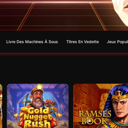
Livre Des Machines À Sous
Titres En Vedette
Jeux Popul