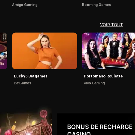
Amigo Gaming
Booming Games
VOIR TOUT
Lucky6 Betgames
Portomaso Roulette
BetGames
Vivo Gaming
BONUS DE RECHARGE
CASINO