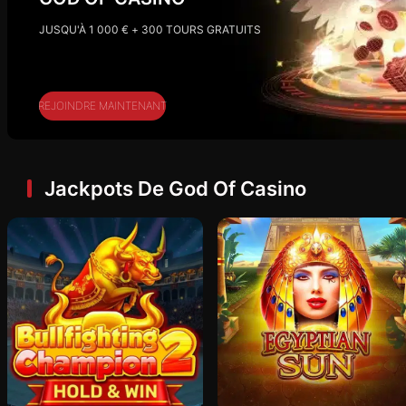
JUSQU'À 1 000 € + 300 TOURS GRATUITS
REJOINDRE MAINTENANT
Jackpots De God Of Casino