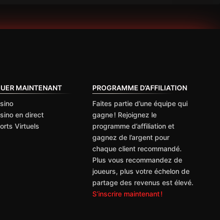
UER MAINTENANT
PROGRAMME D’AFFILIATION
sino
Faites partie d’une équipe qui
sino en direct
gagne ! Rejoignez le
orts Virtuels
programme d’affiliation et
gagnez de l’argent pour
chaque client recommandé.
Plus vous recommandez de
joueurs, plus votre échelon de
partage des revenus est élevé.
S’inscrire maintenant !